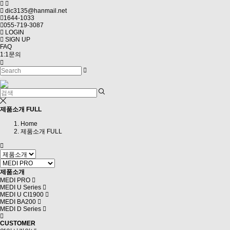
dic3135@hanmail.net
1644-1033
055-719-3087
LOGIN
SIGN UP
FAQ
1:1문의
Toggle
navigation
제품소개 FULL
Home
제품소개 FULL
제품소개
MEDI PRO
MEDI U Series
MEDI U CI1900
MEDI BA200
MEDI D Series
CUSTOMER