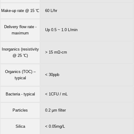
Make-up rate @ 15 ℃
60 L/hr
Delivery flow rate -
Up 0.5 ~ 1.0 L/min
maximum
Inorganics (resistivity
> 15 mΩ-cm
@ 25 ℃)
Organics (TOC) –
< 30ppb
typical
Bacteria - typical
< 1CFU / mL
Particles
0.2 μm filter
Silica
< 0.05mg/L